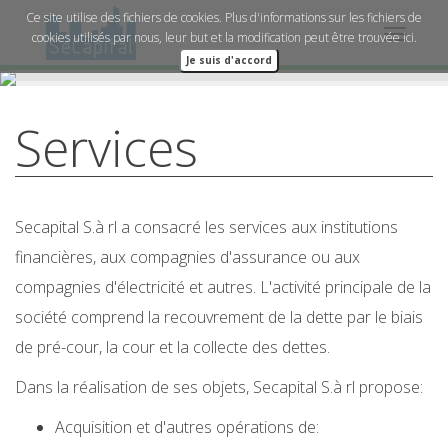
Ce site utilise des fichiers de cookies. Plus d'informations sur les fichiers de
Lisez ici sur les services Secapital
cookies utilisés par nous, leur but et la modification peut être trouvée
ici.
Toggle
Je suis d'accord
navigat
Services
Secapital S.à rl a consacré les services aux institutions
financières, aux compagnies d'assurance ou aux
compagnies d'électricité et autres. L'activité principale de la
société comprend la recouvrement de la dette par le biais
de pré-cour, la cour et la collecte des dettes.
Dans la réalisation de ses objets, Secapital S.à rl propose:
Acquisition et d'autres opérations de: